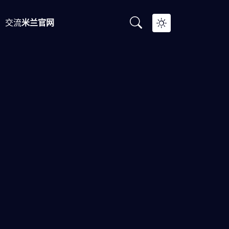
交流
米兰官网