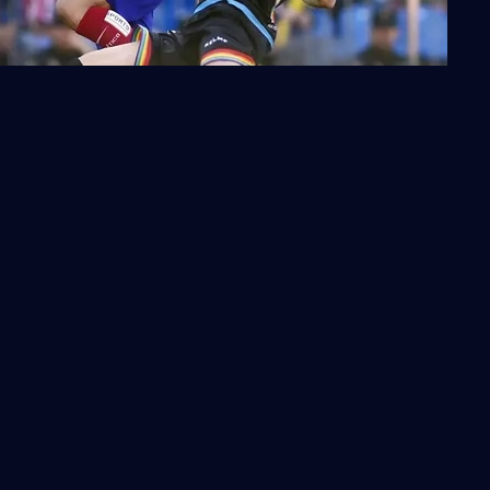
对速度，而是建立在对身体重心的极致控制上。他习惯在接球瞬
。这种技术特点在狭小空间内尤为有效——2025年1月对阵那
触球便完成转身并抹过安古伊萨，虽最终射门被扑出，但整个过
显示，他在对方30米区域内的对抗成功率高达57%，远超同位置平均
官方网站
为国米阵地战中不可忽视的破局点。
存在明显的使用阈值。一旦比赛节奏被拉快，或对手采取高位逼
月欧冠客场对阵本菲卡时，他多次在中场区域尝试强行突破，结果导
统计显示，他在面对高强度压迫时的失误率接近35%，这限制了其在快节