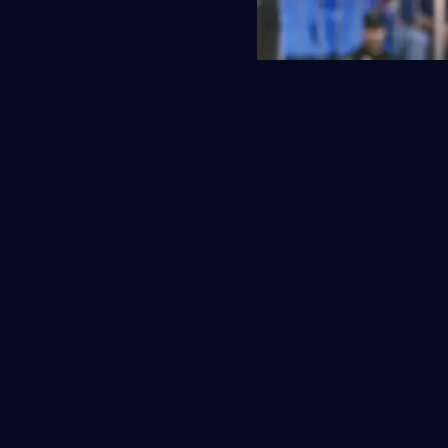
科雷亚的过人并非依赖绝
防守者难以预判其启动方向
顶背身接球后，仅用两次
力。WhoScored数据
使他成
米兰·(milan)中国
功能的边界
然而，科雷亚的过人能力
显著上升。2024年10
Transfermarkt